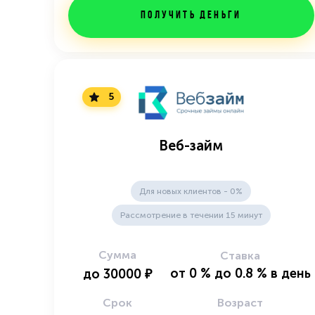
Получить деньги
5
Веб-займ
Для новых клиентов - 0%
Рассмотрение в течении 15 минут
Сумма
Ставка
от
0
%
до
0.8
%
в день
до
30000
₽
Срок
Возраст