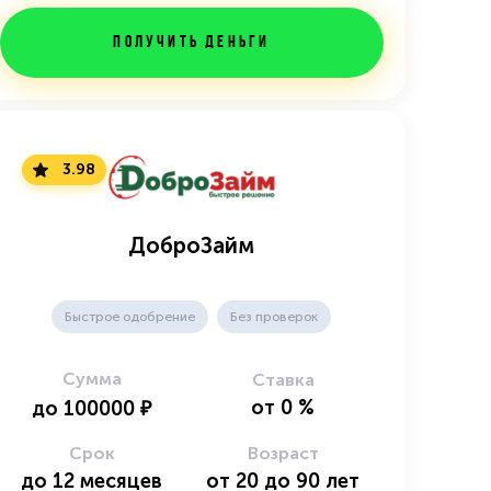
Получить деньги
3.98
ДоброЗайм
Быстрое одобрение
Без проверок
Сумма
Ставка
от
0
%
до
100000
₽
Срок
Возраст
до
12
месяцев
от
20
до
90
лет