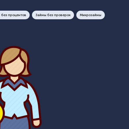
 без процентов
Займы без проверок
Микрозаймы