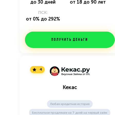
до
30
дней
от
18
до
90
лет
ПСК:
от 0% до 292%
Получить деньги
4
Кекас
Любая кредитная история
Бесплатное продление на 7 дней на первый заём