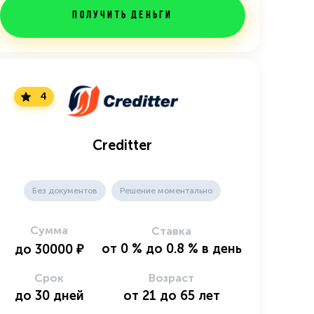
Получить деньги
4
Creditter
Без документов
Решение моментально
Сумма
Ставка
от
0
%
до
0.8
%
в день
до
30000
₽
Срок
Возраст
до
30
дней
от
21
до
65
лет