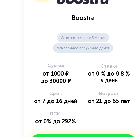
Boostra
Ответ в течение 5 минут
Мгновенное получение денег
Сумма
Ставка
от
1000
₽
от
0
%
до
0.8
%
в день
до
30000
₽
Срок
Возраст
от
7
до
16
дней
от
21
до
65
лет
ПСК:
от 0% до 292%