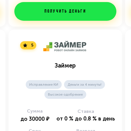
Получить деньги
5
Займер
Исправление КИ
Деньги за 4 минуты!
Высокое одобрение
Сумма
Ставка
от
0
%
до
0.8
%
в день
до
30000
₽
Срок
Возраст