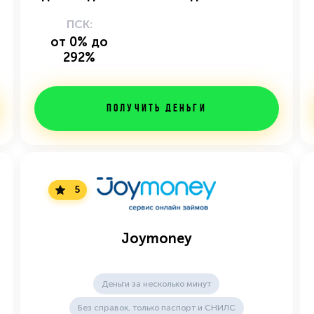
ПСК:
от 0% до
292%
Получить деньги
5
Joymoney
Деньги за несколько минут
Без справок, только паспорт и СНИЛС