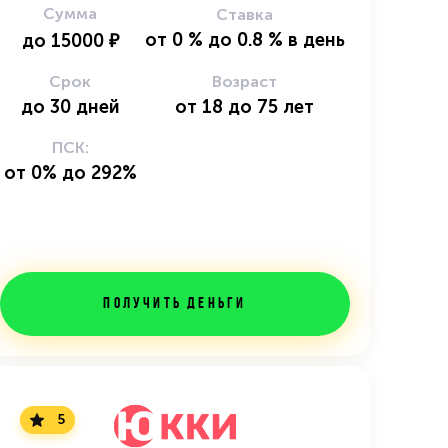
Сумма
Ставка
от
0
%
до
0.8
%
в день
до
15000
₽
Срок
Возраст
до
30
дней
от
18
до
75
лет
ПСК:
от 0% до 292%
Получить деньги
5