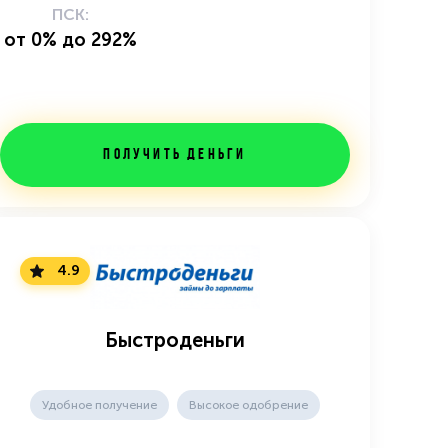
ПСК:
от 0% до 292%
Получить деньги
4.9
Быстроденьги
Удобное получение
Высокое одобрение