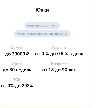
Юкки
Решение за 10 минут
Моментальное перечисление денег
Сумма
Ставка
от
0
%
до
0.8
%
в день
до
30000
₽
Срок
Возраст
до
30
недель
от
18
до
90
лет
ПСК:
от 0% до 292%