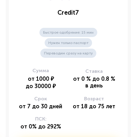
Credit7
Быстрое одобрение: 15 мин
Нужен только паспорт
Переводим сразу на карту
Сумма
Ставка
от
1000
₽
от
0
%
до
0.8
%
в день
до
30000
₽
Срок
Возраст
от
7
до
30
дней
от
18
до
75
лет
ПСК:
от 0% до 292%