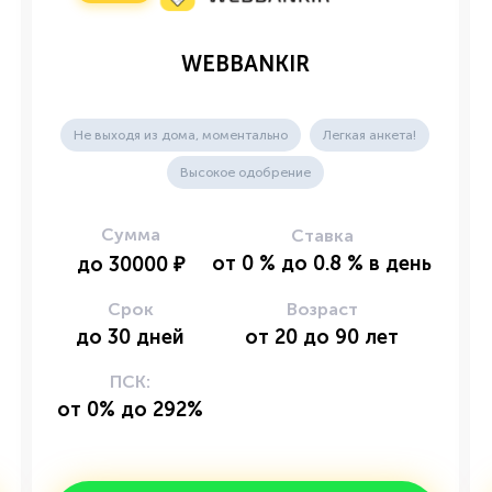
WEBBANKIR
Не выходя из дома, моментально
Легкая анкета!
Высокое одобрение
Сумма
Ставка
от
0
%
до
0.8
%
в день
до
30000
₽
Срок
Возраст
до
30
дней
от
20
до
90
лет
ПСК:
от 0% до 292%