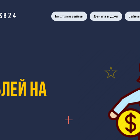
RSB24
Быстрые займы
Деньги в долг
Займы
блей на