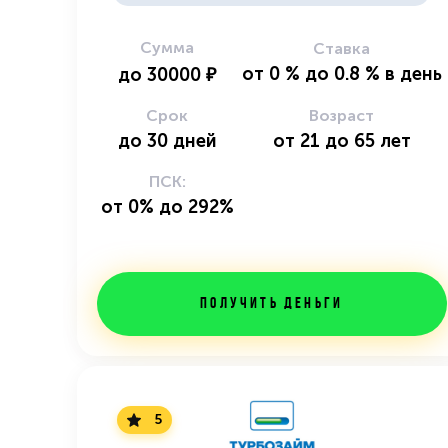
Сумма
Ставка
от
0
%
до
0.8
%
в день
до
30000
₽
Срок
Возраст
до
30
дней
от
21
до
65
лет
ПСК:
от 0% до 292%
Получить деньги
5