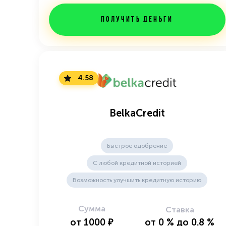
Получить деньги
4.58
BelkaCredit
Быстрое одобрение
С любой кредитной историей
Возможность улучшить кредитную историю
Сумма
Ставка
от
1000
₽
от
0
%
до
0.8
%