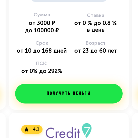
Сумма
Ставка
от
3000
₽
от
0
%
до
0.8
%
в день
до
100000
₽
Срок
Возраст
от
10
до
168
дней
от
23
до
60
лет
ПСК:
от 0% до 292%
Получить деньги
4.3