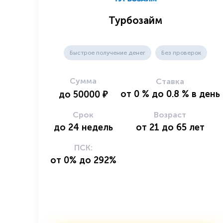
Турбозайм
Быстрое получение денег
Без проверок
Сумма
Ставка
от
0
%
до
0.8
%
в день
до
50000
₽
Срок
Возраст
до
24
недель
от
21
до
65
лет
ПСК:
от 0% до 292%