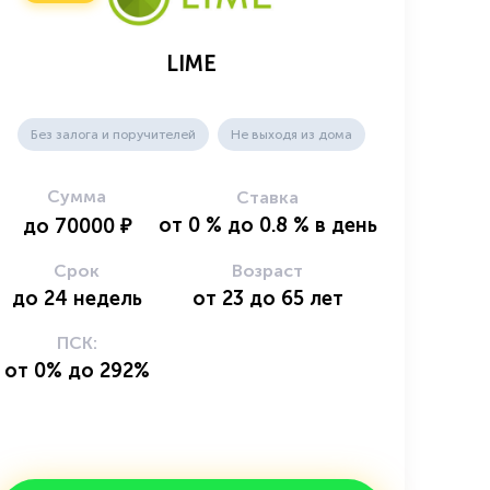
LIME
Без залога и поручителей
Не выходя из дома
Сумма
Ставка
от
0
%
до
0.8
%
в день
до
70000
₽
Срок
Возраст
до
24
недель
от
23
до
65
лет
ПСК:
от 0% до 292%