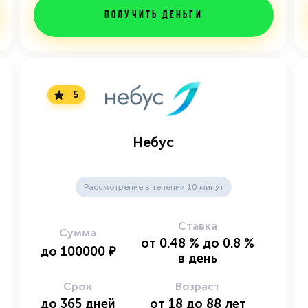
Получить деньги
5
Небус
Рассмотрение в течении 10 минут
Ставка
Сумма
от
0.48
%
до
0.8
%
до
100000
₽
в день
Срок
Возраст
до
365
дней
от
18
до
88
лет