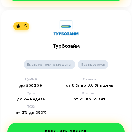
5
Турбозайм
Быстрое получение денег
Без проверок
Сумма
Ставка
от
0
%
до
0.8
%
в день
до
50000
₽
Срок
Возраст
до
24
недель
от
21
до
65
лет
ПСК:
от 0% до 292%