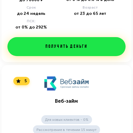
Срок
Возраст
до
24
недель
от
23
до
65
лет
ПСК:
от 0% до 292%
Получить деньги
5
Веб-займ
Для новых клиентов - 0%
Рассмотрение в течении 15 минут