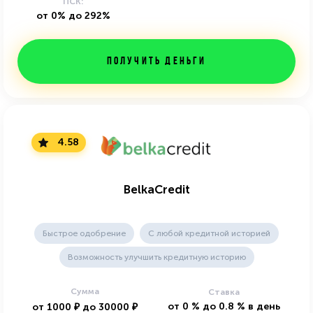
ПСК:
от 0% до 292%
Получить деньги
4.58
BelkaCredit
Быстрое одобрение
С любой кредитной историей
Возможность улучшить кредитную историю
Сумма
Ставка
от
0
%
до
0.8
%
в день
от
1000
₽
до
30000
₽