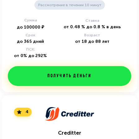
Рассмотрение в течении 10 минут
Сумма
Ставка
от
0.48
%
до
0.8
%
в день
до
100000
₽
Срок
Возраст
до
365
дней
от
18
до
88
лет
ПСК:
от 0% до 292%
Получить деньги
4
Creditter