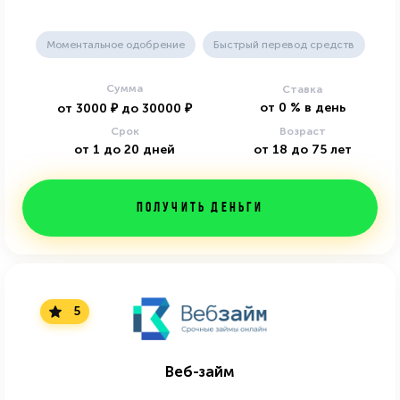
Моментальное одобрение
Быстрый перевод средств
Сумма
Ставка
от
0
%
в день
от
3000
₽
до
30000
₽
Срок
Возраст
от
1
до
20
дней
от
18
до
75
лет
Получить деньги
5
Веб-займ