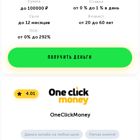
Сумма
Ставка
от
0
%
до
1
%
в день
до
100000
₽
Срок
Возраст
до
12
месяцев
от
20
до
60
лет
ПСК:
от 0% до 292%
Получить деньги
4.01
OneClickMoney
Деньги онлайн на любые цели
Легкая анкета!