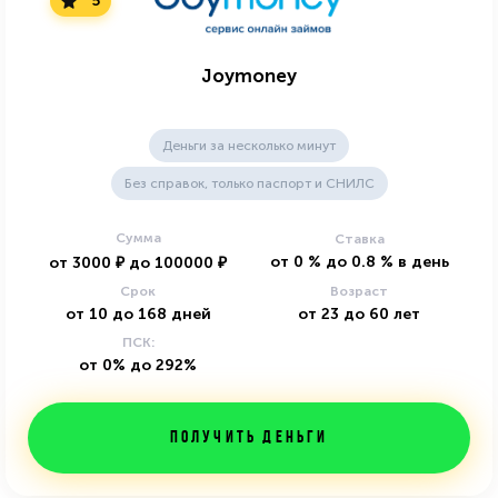
5
Joymoney
Деньги за несколько минут
Без справок, только паспорт и СНИЛС
Сумма
Ставка
от
0
%
до
0.8
%
в день
от
3000
₽
до
100000
₽
Срок
Возраст
от
10
до
168
дней
от
23
до
60
лет
ПСК:
от 0% до 292%
Получить деньги