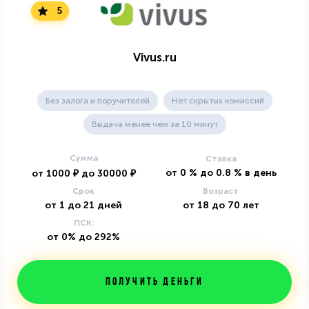
5
Vivus.ru
Без залога и поручителей
Нет скрытых комиссий
Выдача менее чем за 10 минут
Сумма
Ставка
от
0
%
до
0.8
%
в день
от
1000
₽
до
30000
₽
Срок
Возраст
от
1
до
21
дней
от
18
до
70
лет
ПСК:
от 0% до 292%
Получить деньги