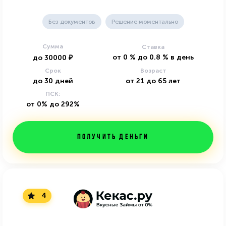
Без документов
Решение моментально
Сумма
Ставка
от
0
%
до
0.8
%
в день
до
30000
₽
Срок
Возраст
до
30
дней
от
21
до
65
лет
ПСК:
от 0% до 292%
Получить деньги
4