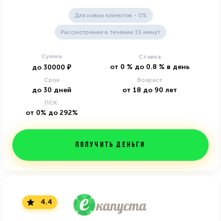
Для новых клиентов - 0%
Рассмотрение в течении 15 минут
Сумма
Ставка
от
0
%
до
0.8
%
в день
до
30000
₽
Срок
Возраст
до
30
дней
от
18
до
90
лет
ПСК:
от 0% до 292%
Получить деньги
4.4