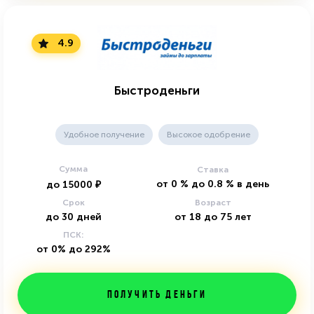
4.9
Быстроденьги
Удобное получение
Высокое одобрение
Сумма
Ставка
от
0
%
до
0.8
%
в день
до
15000
₽
Срок
Возраст
до
30
дней
от
18
до
75
лет
ПСК:
от 0% до 292%
Получить деньги