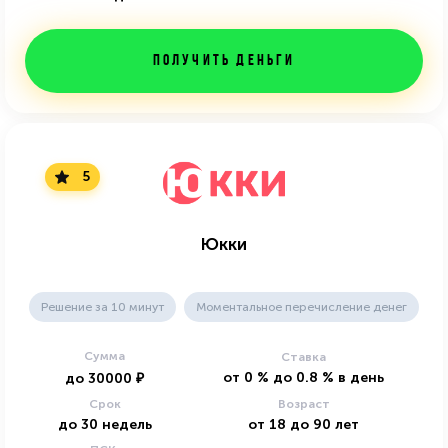
Получить деньги
5
Юкки
Решение за 10 минут
Моментальное перечисление денег
Сумма
Ставка
от
0
%
до
0.8
%
в день
до
30000
₽
Срок
Возраст
до
30
недель
от
18
до
90
лет