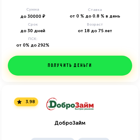
Сумма
Ставка
от
0
%
до
0.8
%
в день
до
30000
₽
Срок
Возраст
до
30
дней
от
18
до
75
лет
ПСК:
от 0% до 292%
Получить деньги
3.98
ДоброЗайм