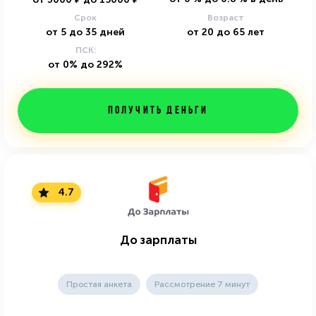
Срок
Возраст
от
5
до
35
дней
от
20
до
65
лет
ПСК:
от 0% до 292%
Получить деньги
4.7
До зарплаты
Простая анкета
Рассмотрение 7 минут