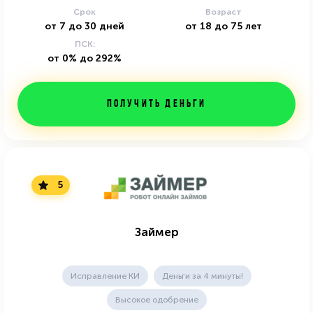
Срок
Возраст
от
7
до
30
дней
от
18
до
75
лет
ПСК:
от 0% до 292%
Получить деньги
5
Займер
Исправление КИ
Деньги за 4 минуты!
Высокое одобрение