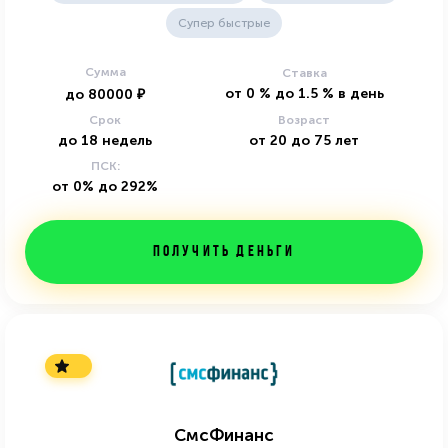
Супер быстрые
Сумма
Ставка
от
0
%
до
1.5
%
в день
до
80000
₽
Срок
Возраст
до
18
недель
от
20
до
75
лет
ПСК:
от 0% до 292%
Получить деньги
СмсФинанс