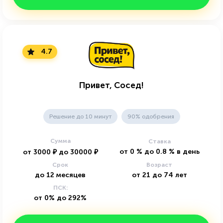
4.7
Привет, Сосед!
Решение до 10 минут
90% одобрения
Сумма
Ставка
от
0
%
до
0.8
%
в день
от
3000
₽
до
30000
₽
Срок
Возраст
до
12
месяцев
от
21
до
74
лет
ПСК:
от 0% до 292%