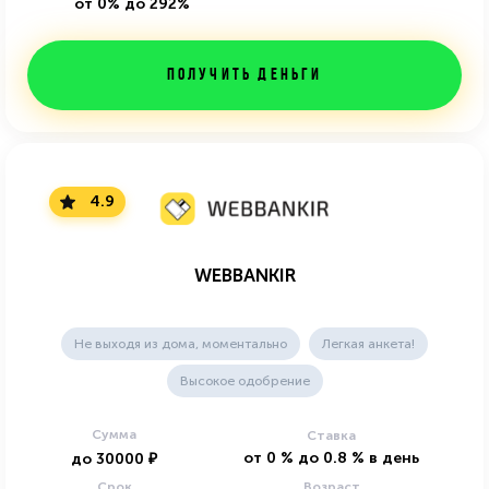
от 0% до 292%
Получить деньги
4.9
WEBBANKIR
Не выходя из дома, моментально
Легкая анкета!
Высокое одобрение
Сумма
Ставка
от
0
%
до
0.8
%
в день
до
30000
₽
Срок
Возраст