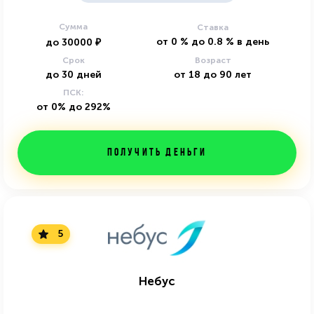
Сумма
Ставка
от
0
%
до
0.8
%
в день
до
30000
₽
Срок
Возраст
до
30
дней
от
18
до
90
лет
ПСК:
от 0% до 292%
Получить деньги
5
Небус