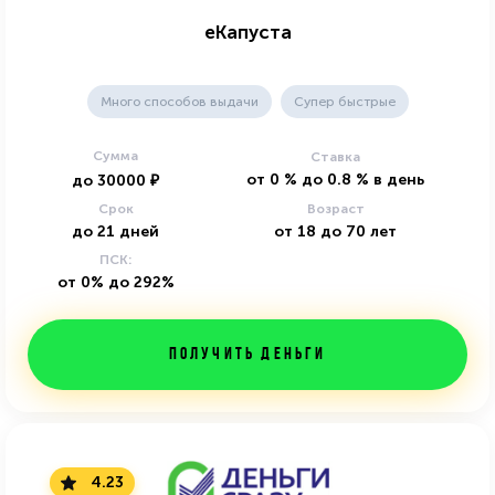
еКапуста
Много способов выдачи
Супер быстрые
Сумма
Ставка
от
0
%
до
0.8
%
в день
до
30000
₽
Срок
Возраст
до
21
дней
от
18
до
70
лет
ПСК:
от 0% до 292%
Получить деньги
4.23