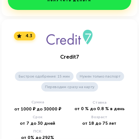
Получить деньги
4.3
Credit7
Быстрое одобрение: 15 мин
Нужен только паспорт
Переводим сразу на карту
Сумма
Ставка
от
0
%
до
0.8
%
в день
от
1000
₽
до
30000
₽
Срок
Возраст
от
7
до
30
дней
от
18
до
75
лет
ПСК:
от 0% до 292%