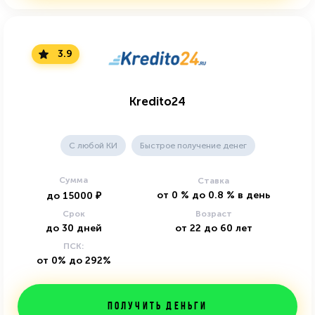
3.9
Kredito24
C любой КИ
Быстрое получение денег
Сумма
Ставка
от
0
%
до
0.8
%
в день
до
15000
₽
Срок
Возраст
до
30
дней
от
22
до
60
лет
ПСК:
от 0% до 292%
Получить деньги