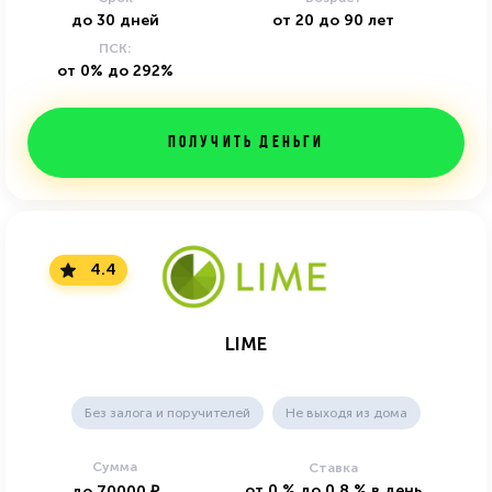
до
30
дней
от
20
до
90
лет
ПСК:
от 0% до 292%
Получить деньги
4.4
LIME
Без залога и поручителей
Не выходя из дома
Сумма
Ставка
от
0
%
до
0.8
%
в день
до
70000
₽