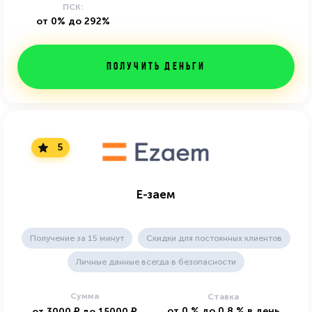
ПСК:
от 0% до 292%
Получить деньги
5
Е-заем
Получение за 15 минут
Скидки для постоянных клиентов
Личные данные всегда в безопасности
Сумма
Ставка
от
0
%
до
0.8
%
в день
от
3000
₽
до
15000
₽