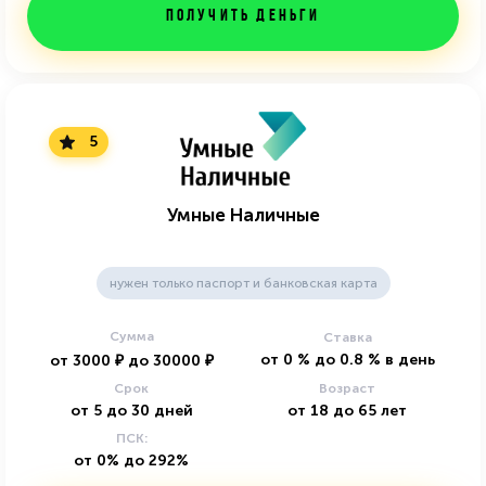
Получить деньги
5
Умные Наличные
нужен только паспорт и банковская карта
Сумма
Ставка
от
0
%
до
0.8
%
в день
от
3000
₽
до
30000
₽
Срок
Возраст
от
5
до
30
дней
от
18
до
65
лет
ПСК:
от 0% до 292%