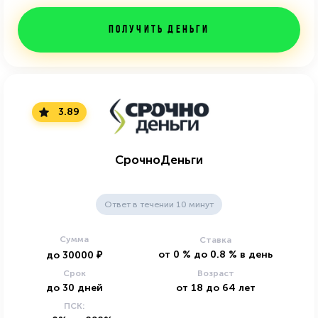
Получить деньги
3.89
СрочноДеньги
Ответ в течении 10 минут
Сумма
Ставка
от
0
%
до
0.8
%
в день
до
30000
₽
Срок
Возраст
до
30
дней
от
18
до
64
лет
ПСК: