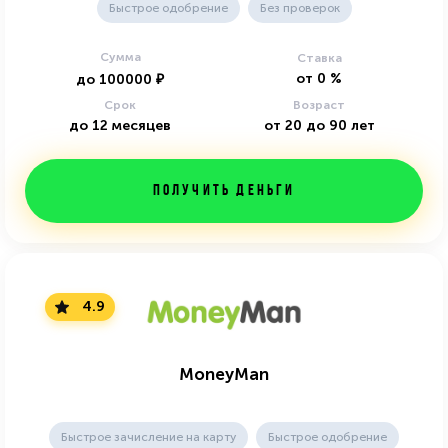
Быстрое одобрение
Без проверок
Сумма
Ставка
от
0
%
до
100000
₽
Срок
Возраст
до
12
месяцев
от
20
до
90
лет
Получить деньги
4.9
MoneyMan
Быстрое зачисление на карту
Быстрое одобрение