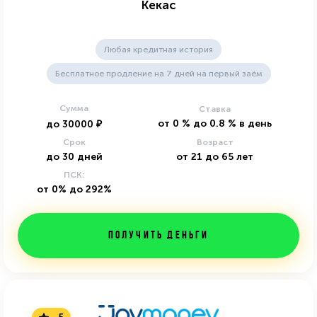
Кекас
Любая кредитная история
Бесплатное продление на 7 дней на первый заём
Сумма
Ставка
от
0
%
до
0.8
%
в день
до
30000
₽
Срок
Возраст
до
30
дней
от
21
до
65
лет
ПСК:
от 0% до 292%
Получить деньги