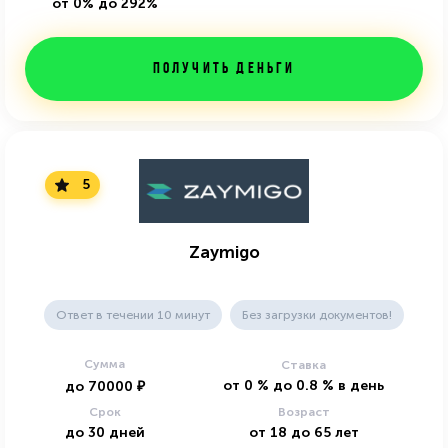
от 0% до 292%
Получить деньги
5
Zaymigo
Ответ в течении 10 минут
Без загрузки документов!
Сумма
Ставка
от
0
%
до
0.8
%
в день
до
70000
₽
Срок
Возраст
до
30
дней
от
18
до
65
лет