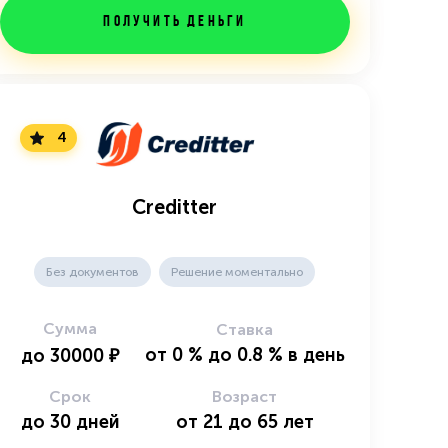
Получить деньги
4
Creditter
Без документов
Решение моментально
Сумма
Ставка
от
0
%
до
0.8
%
в день
до
30000
₽
Срок
Возраст
до
30
дней
от
21
до
65
лет