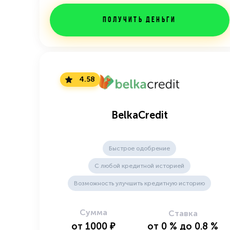
Получить деньги
4.58
BelkaCredit
Быстрое одобрение
С любой кредитной историей
Возможность улучшить кредитную историю
Сумма
Ставка
от
1000
₽
от
0
%
до
0.8
%