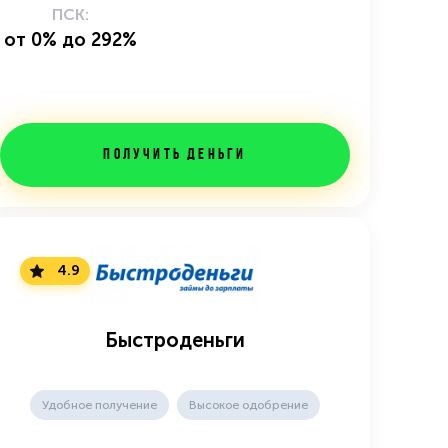
ПСК:
от 0% до 292%
Получить деньги
4.9
Быстроденьги
Удобное получение
Высокое одобрение