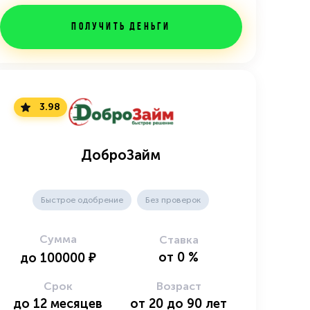
Получить деньги
3.98
ДоброЗайм
Быстрое одобрение
Без проверок
Сумма
Ставка
от
0
%
до
100000
₽
Срок
Возраст
до
12
месяцев
от
20
до
90
лет