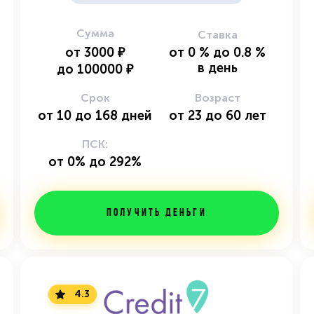
Сумма
Ставка
от
3000
₽
от
0
%
до
0.8
%
в день
до
100000
₽
Срок
Возраст
от
10
до
168
дней
от
23
до
60
лет
ПСК:
от 0% до 292%
Получить деньги
4.3