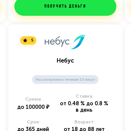
Получить деньги
5
Небус
Рассмотрение в течении 10 минут
Ставка
Сумма
от
0.48
%
до
0.8
%
до
100000
₽
в день
Срок
Возраст
до
365
дней
от
18
до
88
лет