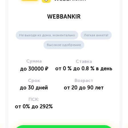
WEBBANKIR
Не выходя из дома, моментально
Легкая анкета!
Высокое одобрение
Сумма
Ставка
от
0
%
до
0.8
%
в день
до
30000
₽
Срок
Возраст
до
30
дней
от
20
до
90
лет
ПСК:
от 0% до 292%