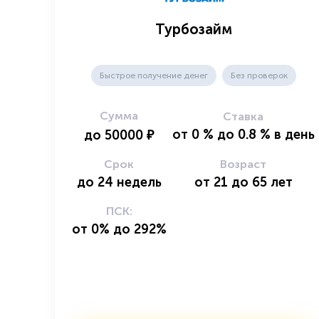
Турбозайм
Быстрое получение денег
Без проверок
Сумма
Ставка
от
0
%
до
0.8
%
в день
до
50000
₽
Срок
Возраст
до
24
недель
от
21
до
65
лет
ПСК:
от 0% до 292%