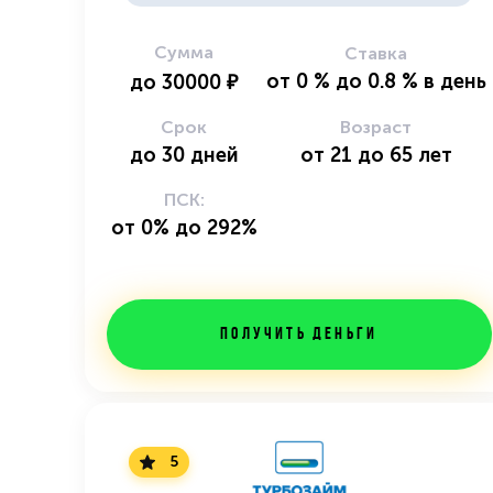
Сумма
Ставка
от
0
%
до
0.8
%
в день
до
30000
₽
Срок
Возраст
до
30
дней
от
21
до
65
лет
ПСК:
от 0% до 292%
Получить деньги
5