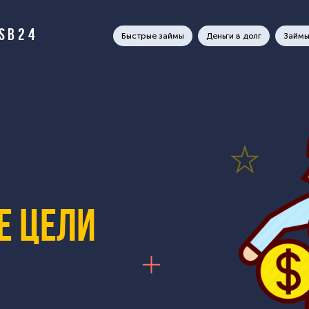
RSB24
Быстрые займы
Деньги в долг
Займы
е цели