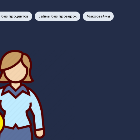
 без процентов
Займы без проверок
Микрозаймы