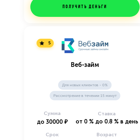
Получить деньги
5
Веб-займ
Для новых клиентов - 0%
Рассмотрение в течении 15 минут
Сумма
Ставка
от
0
%
до
0.8
%
в день
до
30000
₽
Срок
Возраст