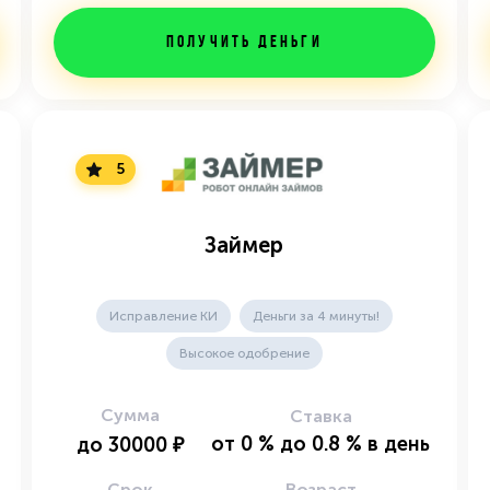
Получить деньги
5
Займер
Исправление КИ
Деньги за 4 минуты!
Высокое одобрение
Сумма
Ставка
от
0
%
до
0.8
%
в день
до
30000
₽
Срок
Возраст