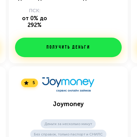
ПСК:
от 0% до
292%
Получить деньги
5
Joymoney
Деньги за несколько минут
Без справок, только паспорт и СНИЛС