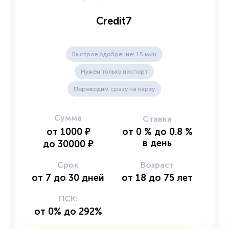
Credit7
Быстрое одобрение: 15 мин
Нужен только паспорт
Переводим сразу на карту
Сумма
Ставка
от
1000
₽
от
0
%
до
0.8
%
в день
до
30000
₽
Срок
Возраст
от
7
до
30
дней
от
18
до
75
лет
ПСК:
от 0% до 292%