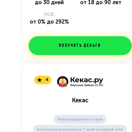
до
30
дней
от
18
до
90
лет
ПСК:
от 0% до 292%
Получить деньги
4
Кекас
Любая кредитная история
Бесплатное продление на 7 дней на первый заём