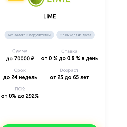
LIME
Без залога и поручителей
Не выходя из дома
Сумма
Ставка
от
0
%
до
0.8
%
в день
до
70000
₽
Срок
Возраст
до
24
недель
от
23
до
65
лет
ПСК:
от 0% до 292%