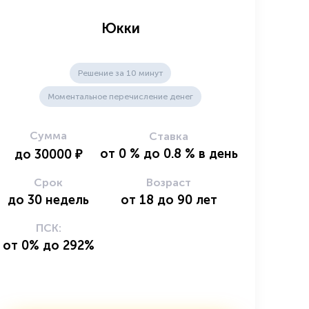
Юкки
Решение за 10 минут
Моментальное перечисление денег
Сумма
Ставка
от
0
%
до
0.8
%
в день
до
30000
₽
Срок
Возраст
до
30
недель
от
18
до
90
лет
ПСК:
от 0% до 292%