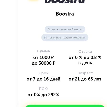
Boostra
Ответ в течение 5 минут
Мгновенное получение денег
Сумма
Ставка
от
1000
₽
от
0
%
до
0.8
%
в день
до
30000
₽
Срок
Возраст
от
7
до
16
дней
от
21
до
65
лет
ПСК:
от 0% до 292%