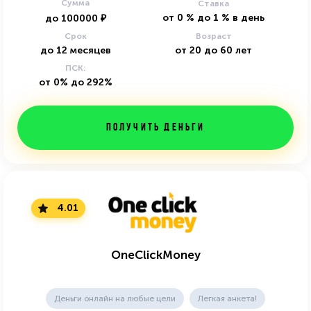
Сумма
Ставка
от
0
%
до
1
%
в день
до
100000
₽
Срок
Возраст
до
12
месяцев
от
20
до
60
лет
ПСК:
от 0% до 292%
Получить деньги
4.01
OneClickMoney
Деньги онлайн на любые цели
Легкая анкета!