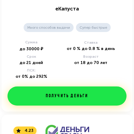
еКапуста
Много способов выдачи
Супер быстрые
Сумма
Ставка
от
0
%
до
0.8
%
в день
до
30000
₽
Срок
Возраст
до
21
дней
от
18
до
70
лет
ПСК:
от 0% до 292%
Получить деньги
4.23