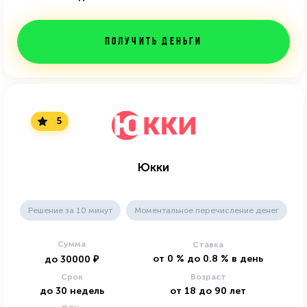
Получить деньги
5
Юкки
Решение за 10 минут
Моментальное перечисление денег
Сумма
Ставка
от
0
%
до
0.8
%
в день
до
30000
₽
Срок
Возраст
до
30
недель
от
18
до
90
лет