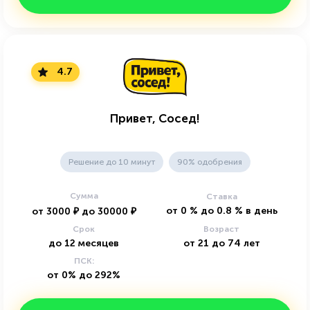
4.7
Привет, Сосед!
Решение до 10 минут
90% одобрения
Сумма
Ставка
от
0
%
до
0.8
%
в день
от
3000
₽
до
30000
₽
Срок
Возраст
до
12
месяцев
от
21
до
74
лет
ПСК:
от 0% до 292%