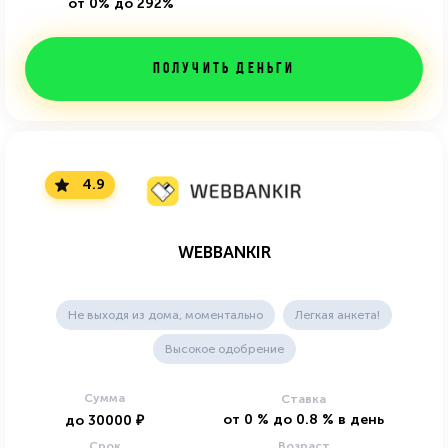
от 0% до 292%
Получить деньги
4.9
WEBBANKIR
Не выходя из дома, моментально
Легкая анкета!
Высокое одобрение
Сумма
Ставка
от
0
%
до
0.8
%
в день
до
30000
₽
Срок
Возраст