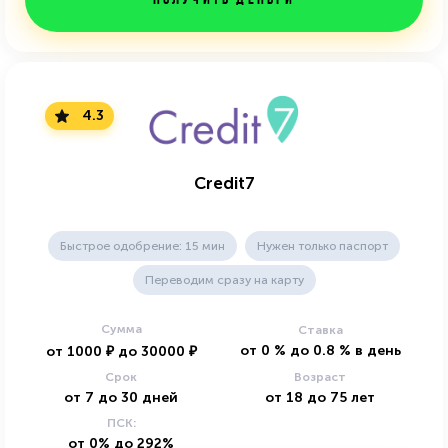
Получить деньги
4.3
Credit7
Быстрое одобрение: 15 мин
Нужен только паспорт
Переводим сразу на карту
Сумма
Ставка
от
0
%
до
0.8
%
в день
от
1000
₽
до
30000
₽
Срок
Возраст
от
7
до
30
дней
от
18
до
75
лет
ПСК:
от 0% до 292%