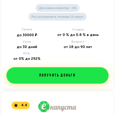
Для новых клиентов - 0%
Рассмотрение в течении 15 минут
Сумма
Ставка
от
0
%
до
0.8
%
в день
до
30000
₽
Срок
Возраст
до
30
дней
от
18
до
90
лет
ПСК:
от 0% до 292%
Получить деньги
4.4