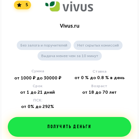
5
Vivus.ru
Без залога и поручителей
Нет скрытых комиссий
Выдача менее чем за 10 минут
Сумма
Ставка
от
0
%
до
0.8
%
в день
от
1000
₽
до
30000
₽
Срок
Возраст
от
1
до
21
дней
от
18
до
70
лет
ПСК:
от 0% до 292%
Получить деньги