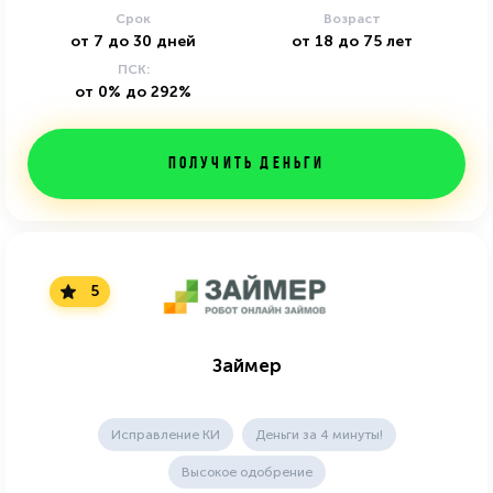
Срок
Возраст
от
7
до
30
дней
от
18
до
75
лет
ПСК:
от 0% до 292%
Получить деньги
5
Займер
Исправление КИ
Деньги за 4 минуты!
Высокое одобрение