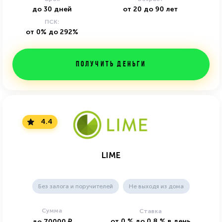
до
30
дней
от
20
до
90
лет
ПСК:
от 0% до 292%
Получить деньги
4.4
LIME
Без залога и поручителей
Не выходя из дома
Сумма
Ставка
от
0
%
до
0.8
%
в день
до
70000
₽