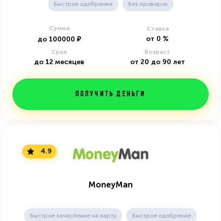
Быстрое одобрение
Без проверок
Сумма
Ставка
от
0
%
до
100000
₽
Срок
Возраст
до
12
месяцев
от
20
до
90
лет
Получить деньги
4.9
MoneyMan
Быстрое зачисление на карту
Быстрое одобрение