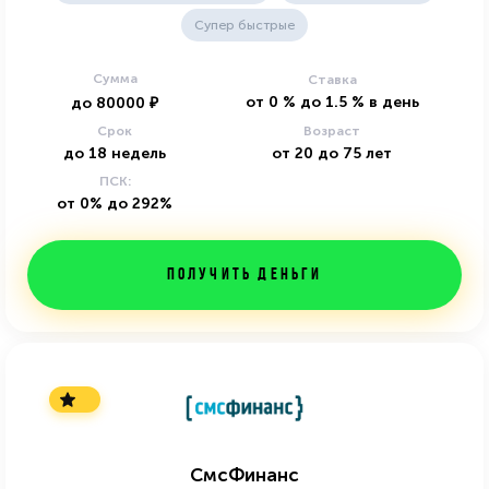
Супер быстрые
Сумма
Ставка
от
0
%
до
1.5
%
в день
до
80000
₽
Срок
Возраст
до
18
недель
от
20
до
75
лет
ПСК:
от 0% до 292%
Получить деньги
СмсФинанс