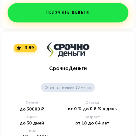
Получить деньги
3.89
СрочноДеньги
Ответ в течении 10 минут
Сумма
Ставка
от
0
%
до
0.8
%
в день
до
30000
₽
Срок
Возраст
до
30
дней
от
18
до
64
лет
ПСК: