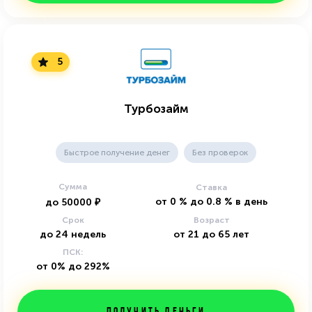
5
Турбозайм
Быстрое получение денег
Без проверок
Сумма
Ставка
от
0
%
до
0.8
%
в день
до
50000
₽
Срок
Возраст
до
24
недель
от
21
до
65
лет
ПСК:
от 0% до 292%