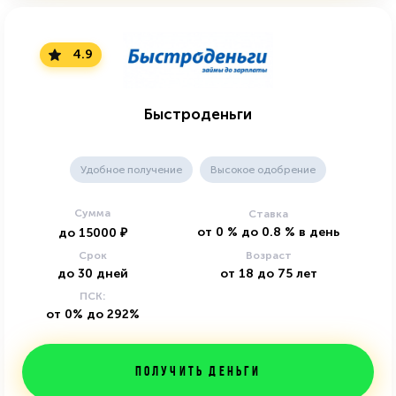
4.9
Быстроденьги
Удобное получение
Высокое одобрение
Сумма
Ставка
от
0
%
до
0.8
%
в день
до
15000
₽
Срок
Возраст
до
30
дней
от
18
до
75
лет
ПСК:
от 0% до 292%
Получить деньги