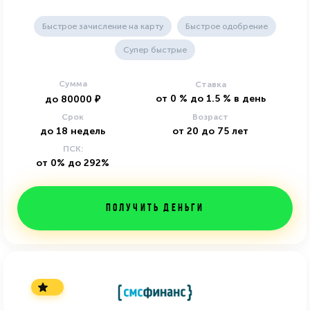
Быстрое зачисление на карту
Быстрое одобрение
Супер быстрые
Сумма
Ставка
от
0
%
до
1.5
%
в день
до
80000
₽
Срок
Возраст
до
18
недель
от
20
до
75
лет
ПСК:
от 0% до 292%
Получить деньги