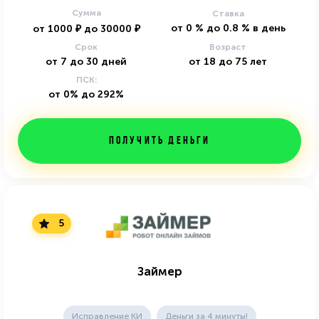
Сумма
Ставка
от
0
%
до
0.8
%
в день
от
1000
₽
до
30000
₽
Срок
Возраст
от
7
до
30
дней
от
18
до
75
лет
ПСК:
от 0% до 292%
Получить деньги
5
Займер
Исправление КИ
Деньги за 4 минуты!