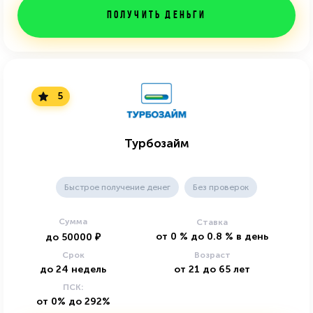
Получить деньги
5
Турбозайм
Быстрое получение денег
Без проверок
Сумма
Ставка
от
0
%
до
0.8
%
в день
до
50000
₽
Срок
Возраст
до
24
недель
от
21
до
65
лет
ПСК:
от 0% до 292%