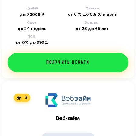
Сумма
Ставка
от
0
%
до
0.8
%
в день
до
70000
₽
Срок
Возраст
до
24
недель
от
23
до
65
лет
ПСК:
от 0% до 292%
Получить деньги
5
Веб-займ