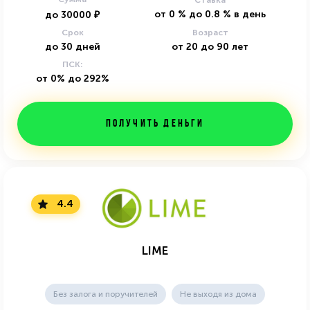
Ставка
от
0
%
до
0.8
%
в день
до
30000
₽
Срок
Возраст
до
30
дней
от
20
до
90
лет
ПСК:
от 0% до 292%
Получить деньги
4.4
LIME
Без залога и поручителей
Не выходя из дома