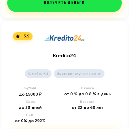
Получить деньги
3.9
Kredito24
C любой КИ
Быстрое получение денег
Сумма
Ставка
от
0
%
до
0.8
%
в день
до
15000
₽
Срок
Возраст
до
30
дней
от
22
до
60
лет
ПСК:
от 0% до 292%