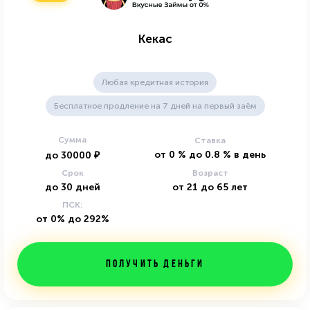
Кекас
Любая кредитная история
Бесплатное продление на 7 дней на первый заём
Сумма
Ставка
от
0
%
до
0.8
%
в день
до
30000
₽
Срок
Возраст
до
30
дней
от
21
до
65
лет
ПСК:
от 0% до 292%
Получить деньги