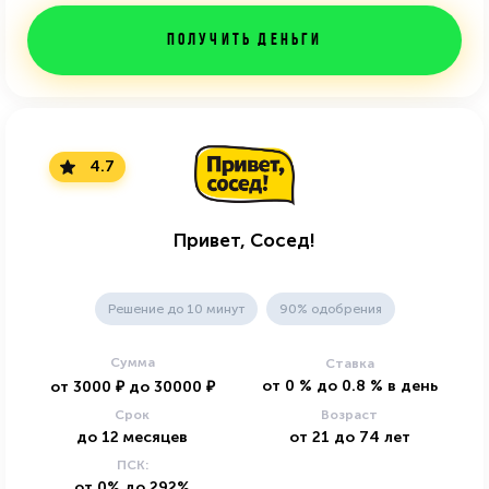
Получить деньги
4.7
Привет, Сосед!
Решение до 10 минут
90% одобрения
Сумма
Ставка
от
0
%
до
0.8
%
в день
от
3000
₽
до
30000
₽
Срок
Возраст
до
12
месяцев
от
21
до
74
лет
ПСК:
от 0% до 292%