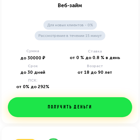
Веб-займ
Для новых клиентов - 0%
Рассмотрение в течении 15 минут
Сумма
Ставка
от
0
%
до
0.8
%
в день
до
30000
₽
Срок
Возраст
до
30
дней
от
18
до
90
лет
ПСК:
от 0% до 292%
Получить деньги