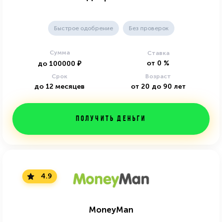
Быстрое одобрение
Без проверок
Сумма
Ставка
от
0
%
до
100000
₽
Срок
Возраст
до
12
месяцев
от
20
до
90
лет
Получить деньги
4.9
MoneyMan