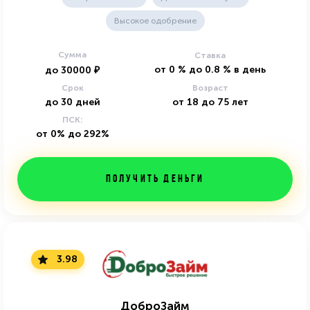
Высокое одобрение
Сумма
Ставка
от
0
%
до
0.8
%
в день
до
30000
₽
Срок
Возраст
до
30
дней
от
18
до
75
лет
ПСК:
от 0% до 292%
Получить деньги
3.98
ДоброЗайм