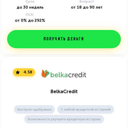
Срок
Возраст
до
30
недель
от
18
до
90
лет
ПСК:
от 0% до 292%
Получить деньги
4.58
BelkaCredit
Быстрое одобрение
С любой кредитной историей
Возможность улучшить кредитную историю