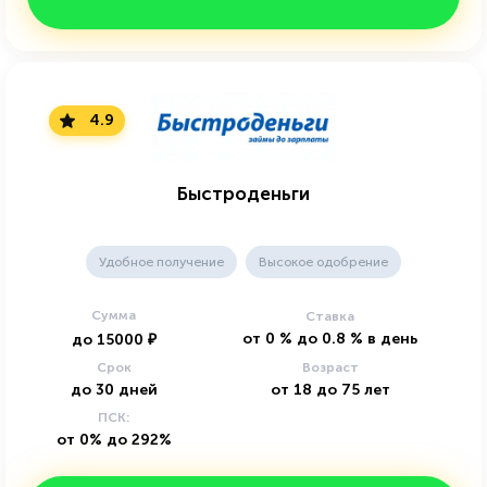
4.9
Быстроденьги
Удобное получение
Высокое одобрение
Сумма
Ставка
от
0
%
до
0.8
%
в день
до
15000
₽
Срок
Возраст
до
30
дней
от
18
до
75
лет
ПСК:
от 0% до 292%