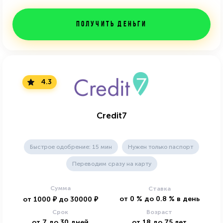
Получить деньги
4.3
Credit7
Быстрое одобрение: 15 мин
Нужен только паспорт
Переводим сразу на карту
Сумма
Ставка
от
0
%
до
0.8
%
в день
от
1000
₽
до
30000
₽
Срок
Возраст
от
7
до
30
дней
от
18
до
75
лет