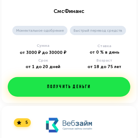
СмсФинанс
Моментальное одобрение
Быстрый перевод средств
Сумма
Ставка
от
0
%
в день
от
3000
₽
до
30000
₽
Срок
Возраст
от
1
до
20
дней
от
18
до
75
лет
Получить деньги
5