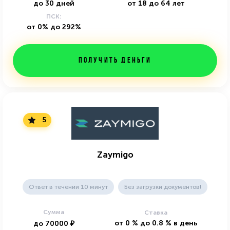
до
30
дней
от
18
до
64
лет
ПСК:
от 0% до 292%
Получить деньги
5
Zaymigo
Ответ в течении 10 минут
Без загрузки документов!
Сумма
Ставка
от
0
%
до
0.8
%
в день
до
70000
₽