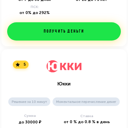
ПСК:
от 0% до 292%
Получить деньги
5
Юкки
Решение за 10 минут
Моментальное перечисление денег
Сумма
Ставка
от
0
%
до
0.8
%
в день
до
30000
₽