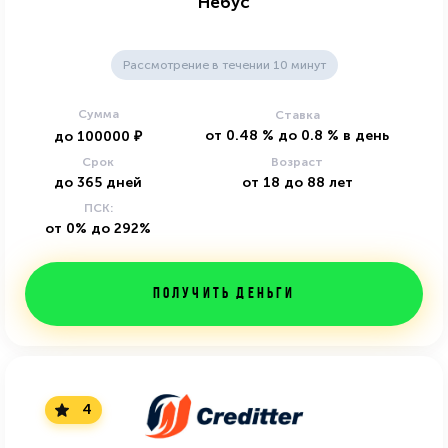
Небус
Рассмотрение в течении 10 минут
Сумма
Ставка
от
0.48
%
до
0.8
%
в день
до
100000
₽
Срок
Возраст
до
365
дней
от
18
до
88
лет
ПСК:
от 0% до 292%
Получить деньги
4