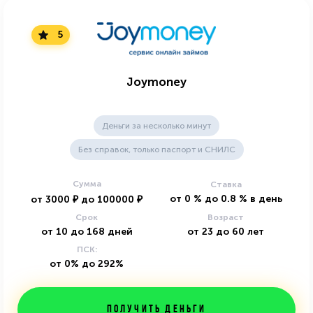
5
Joymoney
Деньги за несколько минут
Без справок, только паспорт и СНИЛС
Сумма
Ставка
от
0
%
до
0.8
%
в день
от
3000
₽
до
100000
₽
Срок
Возраст
от
10
до
168
дней
от
23
до
60
лет
ПСК:
от 0% до 292%
Получить деньги