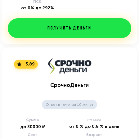
ПСК:
от 0% до 292%
Получить деньги
3.89
СрочноДеньги
Ответ в течении 10 минут
Сумма
Ставка
от
0
%
до
0.8
%
в день
до
30000
₽
Срок
Возраст