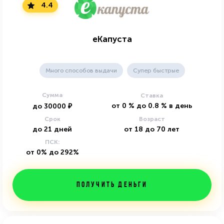
4.4
еКапуста
Много способов выдачи
Супер быстрые
Сумма
Ставка
от
0
%
до
0.8
%
в день
до
30000
₽
Срок
Возраст
до
21
дней
от
18
до
70
лет
ПСК:
от 0% до 292%
Получить деньги