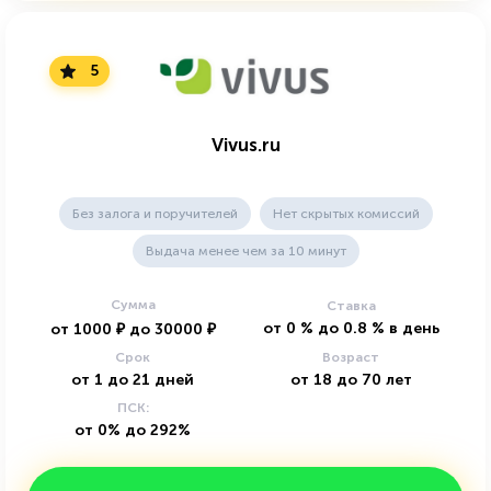
5
Vivus.ru
Без залога и поручителей
Нет скрытых комиссий
Выдача менее чем за 10 минут
Сумма
Ставка
от
0
%
до
0.8
%
в день
от
1000
₽
до
30000
₽
Срок
Возраст
от
1
до
21
дней
от
18
до
70
лет
ПСК:
от 0% до 292%