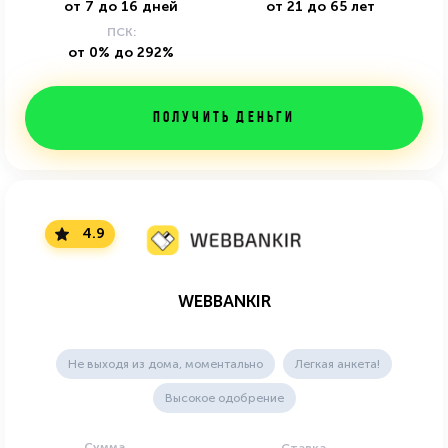
от
7
до
16
дней
от
21
до
65
лет
ПСК:
от 0% до 292%
Получить деньги
4.9
WEBBANKIR
Не выходя из дома, моментально
Легкая анкета!
Высокое одобрение
Сумма