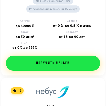
Для новых клиентов - 0%
Рассмотрение в течении 15 минут
Сумма
Ставка
от
0
%
до
0.8
%
в день
до
30000
₽
Срок
Возраст
до
30
дней
от
18
до
90
лет
ПСК:
от 0% до 292%
Получить деньги
5