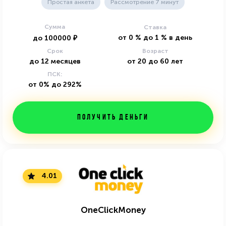
Простая анкета
Рассмотрение 7 минут
Сумма
Ставка
от
0
%
до
1
%
в день
до
100000
₽
Срок
Возраст
до
12
месяцев
от
20
до
60
лет
ПСК:
от 0% до 292%
Получить деньги
4.01
OneClickMoney