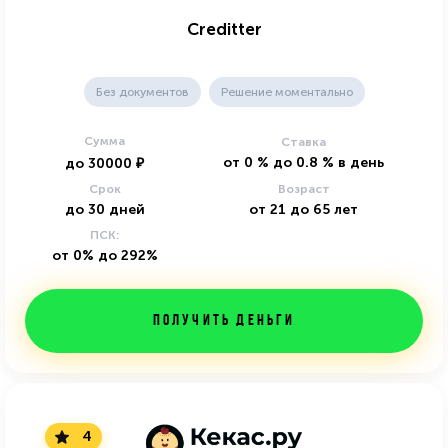
Creditter
Без документов
Решение моментально
Сумма
Ставка
от
0
%
до
0.8
%
в день
до
30000
₽
Срок
Возраст
до
30
дней
от
21
до
65
лет
ПСК:
от 0% до 292%
Получить деньги
4