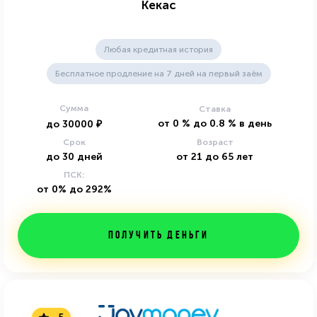
Кекас
Любая кредитная история
Бесплатное продление на 7 дней на первый заём
Сумма
Ставка
от
0
%
до
0.8
%
в день
до
30000
₽
Срок
Возраст
до
30
дней
от
21
до
65
лет
ПСК:
от 0% до 292%
Получить деньги