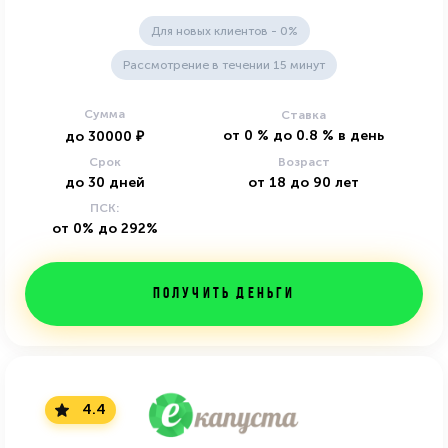
Для новых клиентов - 0%
Рассмотрение в течении 15 минут
Сумма
Ставка
от
0
%
до
0.8
%
в день
до
30000
₽
Срок
Возраст
до
30
дней
от
18
до
90
лет
ПСК:
от 0% до 292%
Получить деньги
4.4