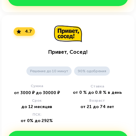
4.7
Привет, Сосед!
Решение до 10 минут
90% одобрения
Сумма
Ставка
от
0
%
до
0.8
%
в день
от
3000
₽
до
30000
₽
Срок
Возраст
до
12
месяцев
от
21
до
74
лет
ПСК:
от 0% до 292%