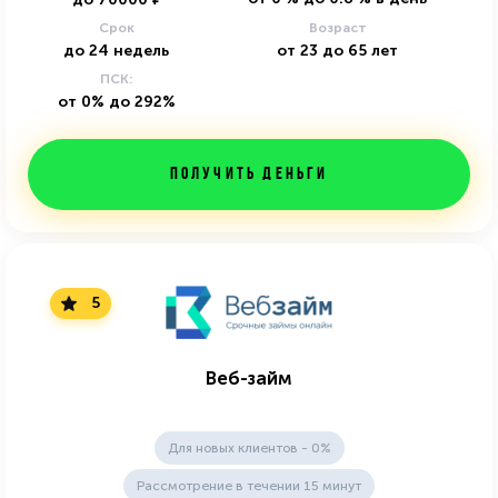
Срок
Возраст
до
24
недель
от
23
до
65
лет
ПСК:
от 0% до 292%
Получить деньги
5
Веб-займ
Для новых клиентов - 0%
Рассмотрение в течении 15 минут