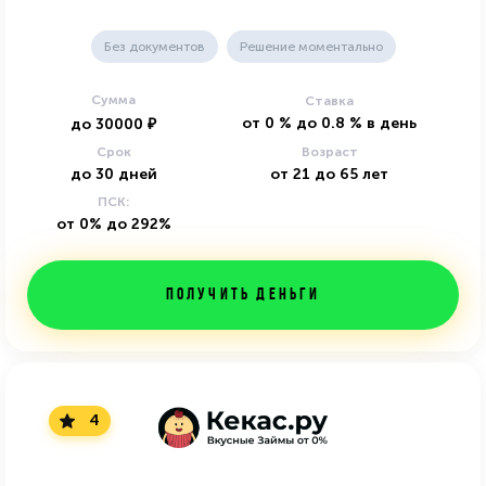
Без документов
Решение моментально
Сумма
Ставка
от
0
%
до
0.8
%
в день
до
30000
₽
Срок
Возраст
до
30
дней
от
21
до
65
лет
ПСК:
от 0% до 292%
Получить деньги
4