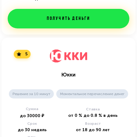
Получить деньги
5
Юкки
Решение за 10 минут
Моментальное перечисление денег
Сумма
Ставка
от
0
%
до
0.8
%
в день
до
30000
₽
Срок
Возраст
до
30
недель
от
18
до
90
лет