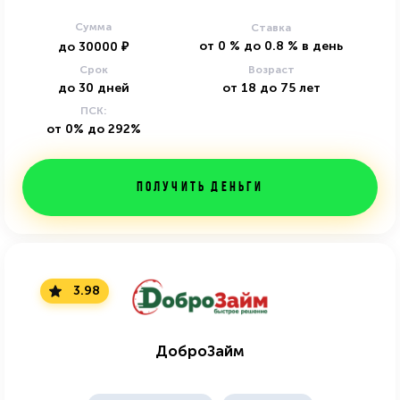
Сумма
Ставка
от
0
%
до
0.8
%
в день
до
30000
₽
Срок
Возраст
до
30
дней
от
18
до
75
лет
ПСК:
от 0% до 292%
Получить деньги
3.98
ДоброЗайм