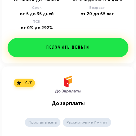
Срок
Возраст
от
5
до
35
дней
от
20
до
65
лет
ПСК:
от 0% до 292%
Получить деньги
4.7
До зарплаты
Простая анкета
Рассмотрение 7 минут