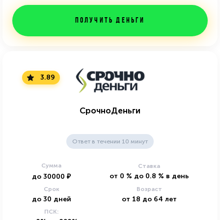
Получить деньги
3.89
СрочноДеньги
Ответ в течении 10 минут
Сумма
Ставка
от
0
%
до
0.8
%
в день
до
30000
₽
Срок
Возраст
до
30
дней
от
18
до
64
лет
ПСК: