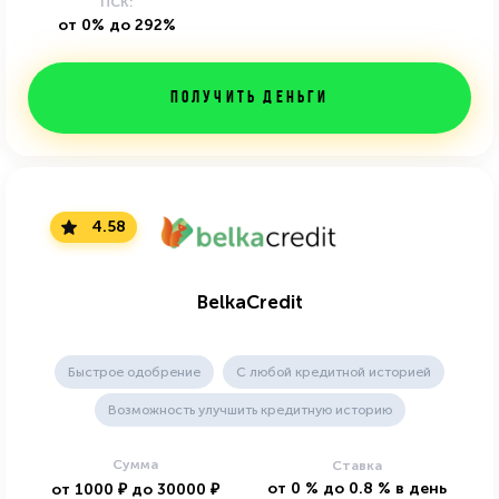
ПСК:
от 0% до 292%
Получить деньги
4.58
BelkaCredit
Быстрое одобрение
С любой кредитной историей
Возможность улучшить кредитную историю
Сумма
Ставка
от
0
%
до
0.8
%
в день
от
1000
₽
до
30000
₽