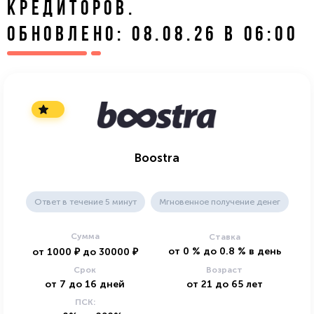
КРЕДИТОРОВ.
ОБНОВЛЕНО: 08.08.26 В 06:00
Boostra
Ответ в течение 5 минут
Мгновенное получение денег
Сумма
Ставка
от
0
%
до
0.8
%
в день
от
1000
₽
до
30000
₽
Срок
Возраст
от
7
до
16
дней
от
21
до
65
лет
ПСК: