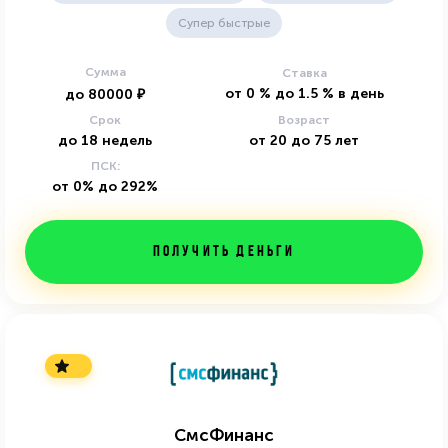
Супер быстрые
Сумма
Ставка
от
0
%
до
1.5
%
в день
до
80000
₽
Срок
Возраст
до
18
недель
от
20
до
75
лет
ПСК:
от 0% до 292%
Получить деньги
СмсФинанс