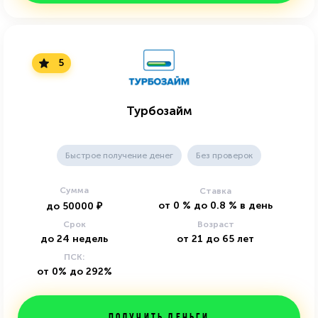
5
Турбозайм
Быстрое получение денег
Без проверок
Сумма
Ставка
от
0
%
до
0.8
%
в день
до
50000
₽
Срок
Возраст
до
24
недель
от
21
до
65
лет
ПСК:
от 0% до 292%