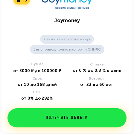
5
Joymoney
Деньги за несколько минут
Без справок, только паспорт и СНИЛС
Сумма
Ставка
от
0
%
до
0.8
%
в день
от
3000
₽
до
100000
₽
Срок
Возраст
от
10
до
168
дней
от
23
до
60
лет
ПСК:
от 0% до 292%
Получить деньги