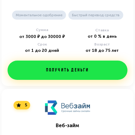
Моментальное одобрение
Быстрый перевод средств
Сумма
Ставка
от
0
%
в день
от
3000
₽
до
30000
₽
Срок
Возраст
от
1
до
20
дней
от
18
до
75
лет
Получить деньги
5
Веб-займ