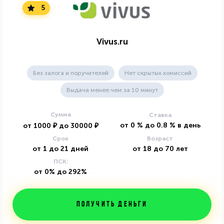
5
Vivus.ru
Без залога и поручителей
Нет скрытых комиссий
Выдача менее чем за 10 минут
Сумма
Ставка
от
0
%
до
0.8
%
в день
от
1000
₽
до
30000
₽
Срок
Возраст
от
1
до
21
дней
от
18
до
70
лет
ПСК:
от 0% до 292%
Получить деньги