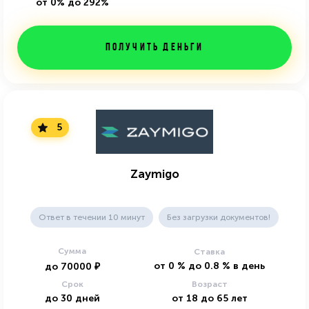
от 0% до 292%
Получить деньги
5
Zaymigo
Ответ в течении 10 минут
Без загрузки документов!
Сумма
Ставка
от
0
%
до
0.8
%
в день
до
70000
₽
Срок
Возраст
до
30
дней
от
18
до
65
лет