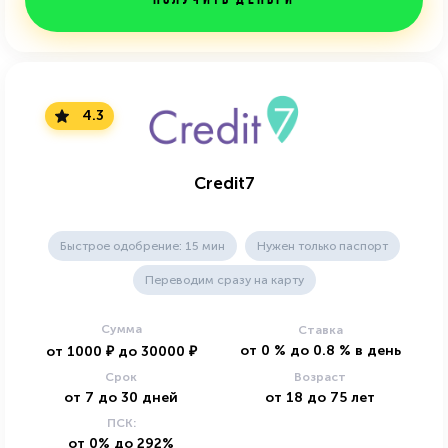
Получить деньги
4.3
Credit7
Быстрое одобрение: 15 мин
Нужен только паспорт
Переводим сразу на карту
Сумма
Ставка
от
0
%
до
0.8
%
в день
от
1000
₽
до
30000
₽
Срок
Возраст
от
7
до
30
дней
от
18
до
75
лет
ПСК:
от 0% до 292%