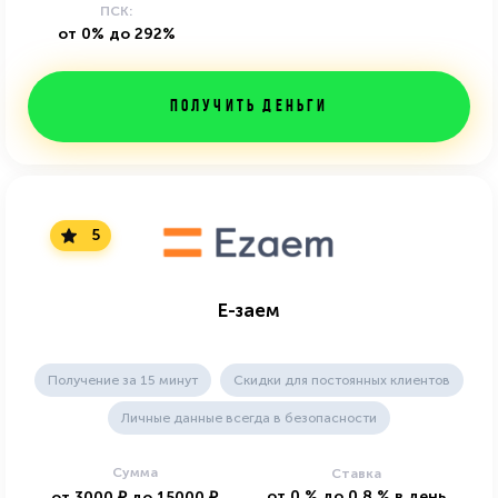
ПСК:
от 0% до 292%
Получить деньги
5
Е-заем
Получение за 15 минут
Скидки для постоянных клиентов
Личные данные всегда в безопасности
Сумма
Ставка
от
0
%
до
0.8
%
в день
от
3000
₽
до
15000
₽