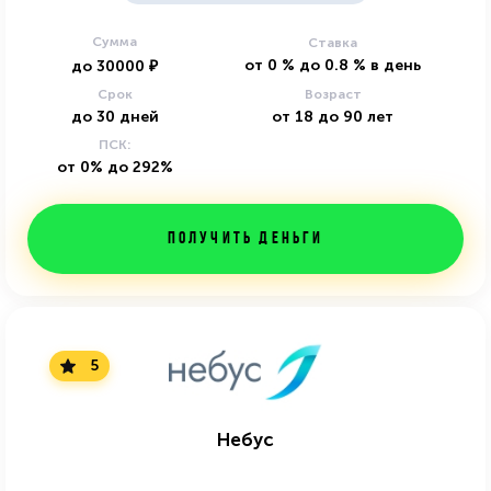
Сумма
Ставка
от
0
%
до
0.8
%
в день
до
30000
₽
Срок
Возраст
до
30
дней
от
18
до
90
лет
ПСК:
от 0% до 292%
Получить деньги
5
Небус