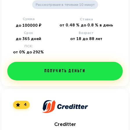
Рассмотрение в течении 10 минут
Сумма
Ставка
от
0.48
%
до
0.8
%
в день
до
100000
₽
Срок
Возраст
до
365
дней
от
18
до
88
лет
ПСК:
от 0% до 292%
Получить деньги
4
Creditter