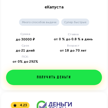
еКапуста
Много способов выдачи
Супер быстрые
Сумма
Ставка
от
0
%
до
0.8
%
в день
до
30000
₽
Срок
Возраст
до
21
дней
от
18
до
70
лет
ПСК:
от 0% до 292%
Получить деньги
4.23