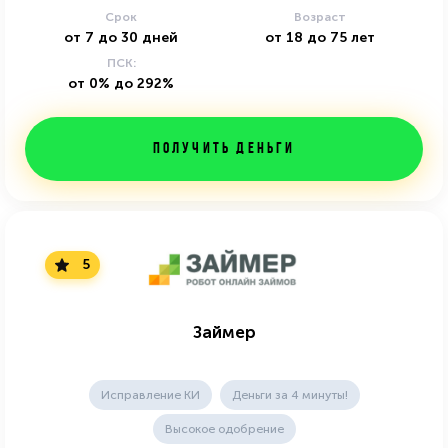
Срок
Возраст
от
7
до
30
дней
от
18
до
75
лет
ПСК:
от 0% до 292%
Получить деньги
5
Займер
Исправление КИ
Деньги за 4 минуты!
Высокое одобрение