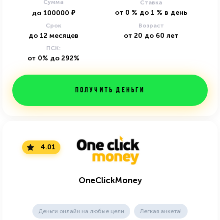
Сумма
Ставка
от
0
%
до
1
%
в день
до
100000
₽
Срок
Возраст
до
12
месяцев
от
20
до
60
лет
ПСК:
от 0% до 292%
Получить деньги
4.01
OneClickMoney
Деньги онлайн на любые цели
Легкая анкета!