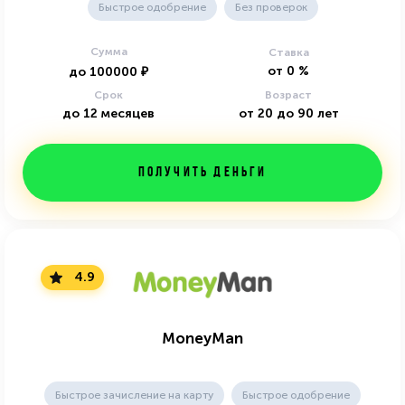
Быстрое одобрение
Без проверок
Сумма
Ставка
от
0
%
до
100000
₽
Срок
Возраст
до
12
месяцев
от
20
до
90
лет
Получить деньги
4.9
MoneyMan
Быстрое зачисление на карту
Быстрое одобрение