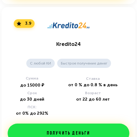
3.9
Kredito24
C любой КИ
Быстрое получение денег
Сумма
Ставка
от
0
%
до
0.8
%
в день
до
15000
₽
Срок
Возраст
до
30
дней
от
22
до
60
лет
ПСК:
от 0% до 292%
Получить деньги