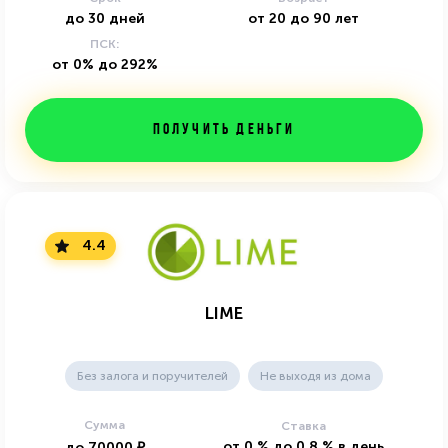
до
30
дней
от
20
до
90
лет
ПСК:
от 0% до 292%
Получить деньги
4.4
LIME
Без залога и поручителей
Не выходя из дома
Сумма
Ставка
от
0
%
до
0.8
%
в день
до
70000
₽