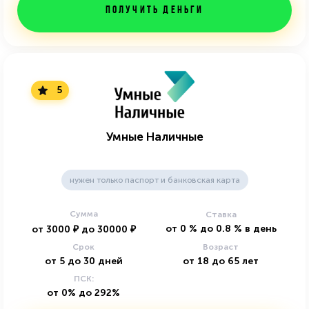
Получить деньги
5
Умные Наличные
нужен только паспорт и банковская карта
Сумма
Ставка
от
0
%
до
0.8
%
в день
от
3000
₽
до
30000
₽
Срок
Возраст
от
5
до
30
дней
от
18
до
65
лет
ПСК:
от 0% до 292%