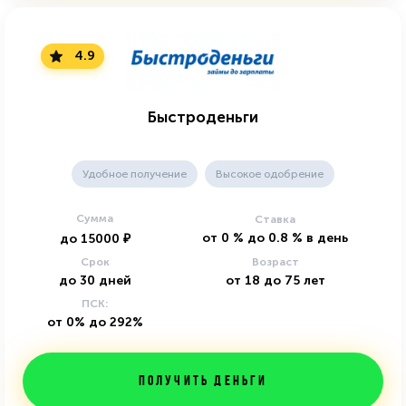
4.9
Быстроденьги
Удобное получение
Высокое одобрение
Сумма
Ставка
от
0
%
до
0.8
%
в день
до
15000
₽
Срок
Возраст
до
30
дней
от
18
до
75
лет
ПСК:
от 0% до 292%
Получить деньги