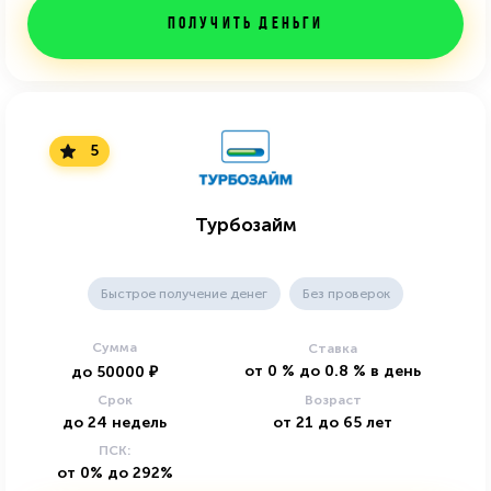
Получить деньги
5
Турбозайм
Быстрое получение денег
Без проверок
Сумма
Ставка
от
0
%
до
0.8
%
в день
до
50000
₽
Срок
Возраст
до
24
недель
от
21
до
65
лет
ПСК:
от 0% до 292%