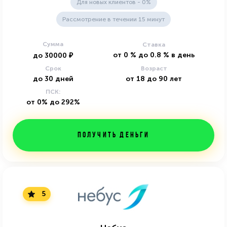
Для новых клиентов - 0%
Рассмотрение в течении 15 минут
Сумма
Ставка
от
0
%
до
0.8
%
в день
до
30000
₽
Срок
Возраст
до
30
дней
от
18
до
90
лет
ПСК:
от 0% до 292%
Получить деньги
5