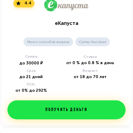
4.4
еКапуста
Много способов выдачи
Супер быстрые
Сумма
Ставка
от
0
%
до
0.8
%
в день
до
30000
₽
Срок
Возраст
до
21
дней
от
18
до
70
лет
ПСК:
от 0% до 292%
Получить деньги