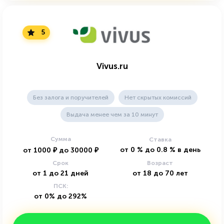
5
Vivus.ru
Без залога и поручителей
Нет скрытых комиссий
Выдача менее чем за 10 минут
Сумма
Ставка
от
0
%
до
0.8
%
в день
от
1000
₽
до
30000
₽
Срок
Возраст
от
1
до
21
дней
от
18
до
70
лет
ПСК:
от 0% до 292%