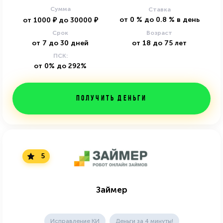
Сумма
Ставка
от
0
%
до
0.8
%
в день
от
1000
₽
до
30000
₽
Срок
Возраст
от
7
до
30
дней
от
18
до
75
лет
ПСК:
от 0% до 292%
Получить деньги
5
Займер
Исправление КИ
Деньги за 4 минуты!