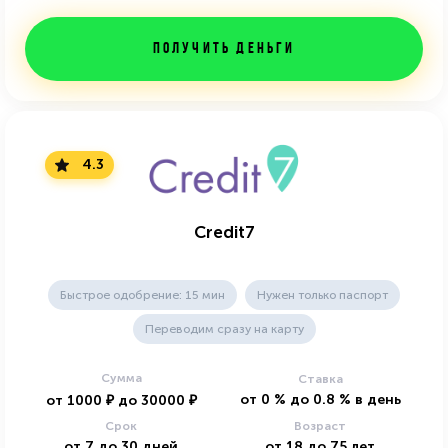
Получить деньги
4.3
Credit7
Быстрое одобрение: 15 мин
Нужен только паспорт
Переводим сразу на карту
Сумма
Ставка
от
0
%
до
0.8
%
в день
от
1000
₽
до
30000
₽
Срок
Возраст
от
7
до
30
дней
от
18
до
75
лет