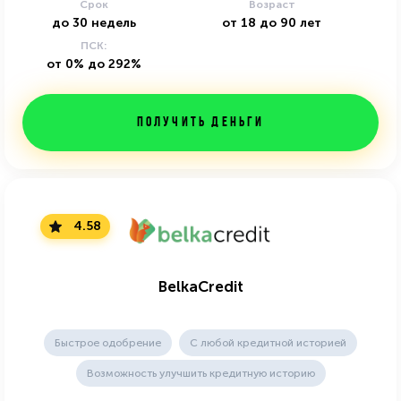
Срок
Возраст
до
30
недель
от
18
до
90
лет
ПСК:
от 0% до 292%
Получить деньги
4.58
BelkaCredit
Быстрое одобрение
С любой кредитной историей
Возможность улучшить кредитную историю