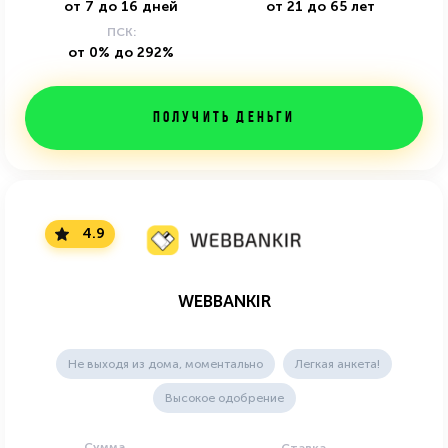
от
7
до
16
дней
от
21
до
65
лет
ПСК:
от 0% до 292%
Получить деньги
4.9
WEBBANKIR
Не выходя из дома, моментально
Легкая анкета!
Высокое одобрение
Сумма