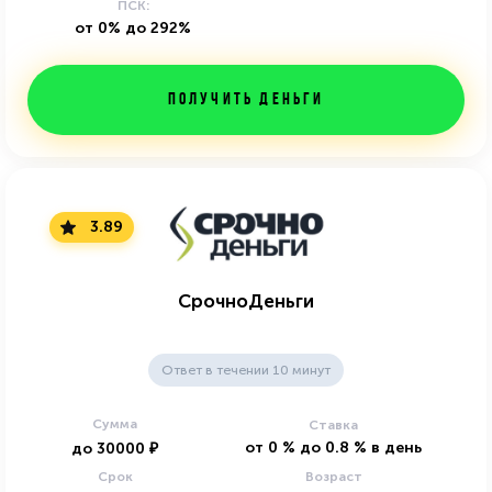
ПСК:
от 0% до 292%
Получить деньги
3.89
СрочноДеньги
Ответ в течении 10 минут
Сумма
Ставка
от
0
%
до
0.8
%
в день
до
30000
₽
Срок
Возраст