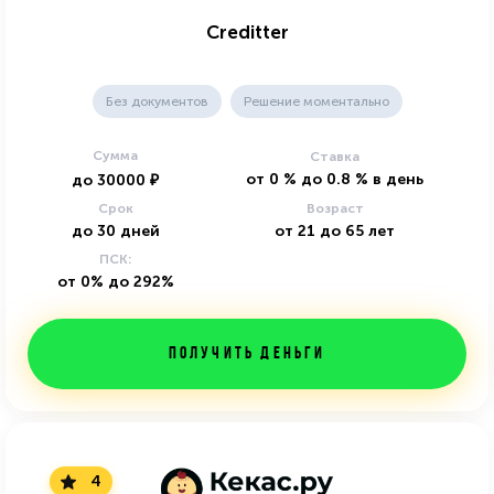
Creditter
Без документов
Решение моментально
Сумма
Ставка
от
0
%
до
0.8
%
в день
до
30000
₽
Срок
Возраст
до
30
дней
от
21
до
65
лет
ПСК:
от 0% до 292%
Получить деньги
4