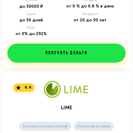
Ставка
от
0
%
до
0.8
%
в день
до
30000
₽
Срок
Возраст
до
30
дней
от
20
до
90
лет
ПСК:
от 0% до 292%
Получить деньги
4.4
LIME
Без залога и поручителей
Не выходя из дома