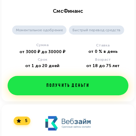
СмсФинанс
Моментальное одобрение
Быстрый перевод средств
Сумма
Ставка
от
0
%
в день
от
3000
₽
до
30000
₽
Срок
Возраст
от
1
до
20
дней
от
18
до
75
лет
Получить деньги
5