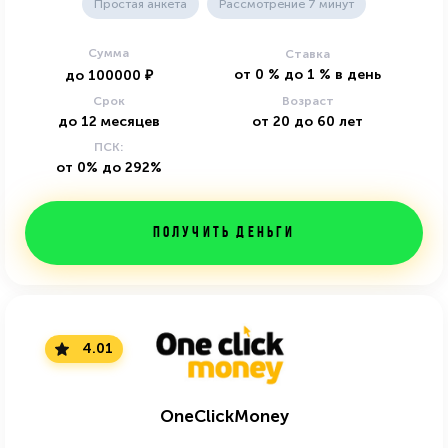
Простая анкета
Рассмотрение 7 минут
Сумма
Ставка
от
0
%
до
1
%
в день
до
100000
₽
Срок
Возраст
до
12
месяцев
от
20
до
60
лет
ПСК:
от 0% до 292%
Получить деньги
4.01
OneClickMoney