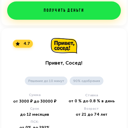
Получить деньги
4.7
Привет, Сосед!
Решение до 10 минут
90% одобрения
Сумма
Ставка
от
0
%
до
0.8
%
в день
от
3000
₽
до
30000
₽
Срок
Возраст
до
12
месяцев
от
21
до
74
лет
ПСК:
от 0% до 292%