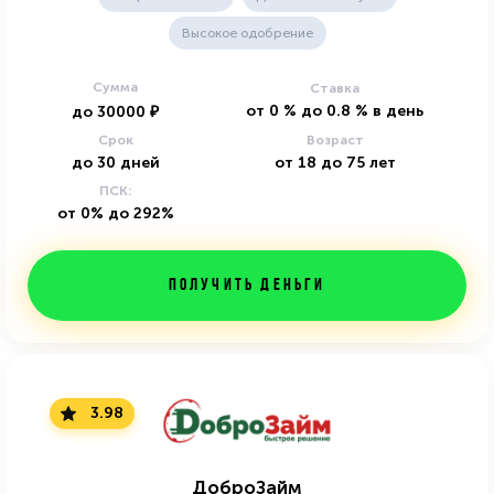
Высокое одобрение
Сумма
Ставка
от
0
%
до
0.8
%
в день
до
30000
₽
Срок
Возраст
до
30
дней
от
18
до
75
лет
ПСК:
от 0% до 292%
Получить деньги
3.98
ДоброЗайм