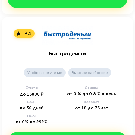
4.9
Быстроденьги
Удобное получение
Высокое одобрение
Сумма
Ставка
от
0
%
до
0.8
%
в день
до
15000
₽
Срок
Возраст
до
30
дней
от
18
до
75
лет
ПСК:
от 0% до 292%