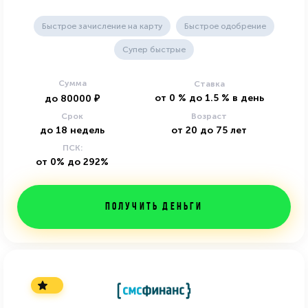
Быстрое зачисление на карту
Быстрое одобрение
Супер быстрые
Сумма
Ставка
от
0
%
до
1.5
%
в день
до
80000
₽
Срок
Возраст
до
18
недель
от
20
до
75
лет
ПСК:
от 0% до 292%
Получить деньги