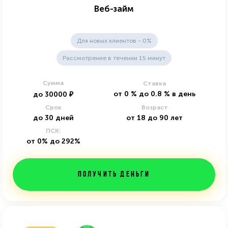
Веб-займ
Для новых клиентов - 0%
Рассмотрение в течении 15 минут
Сумма
Ставка
от
0
%
до
0.8
%
в день
до
30000
₽
Срок
Возраст
до
30
дней
от
18
до
90
лет
ПСК:
от 0% до 292%
Получить деньги