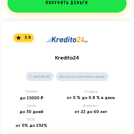
Получить деньги
3.9
Kredito24
C любой КИ
Быстрое получение денег
Сумма
Ставка
от
0
%
до
0.8
%
в день
до
15000
₽
Срок
Возраст
до
30
дней
от
22
до
60
лет
ПСК:
от 0% до 292%