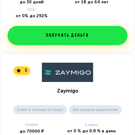
до
30
дней
от
18
до
64
лет
ПСК:
от 0% до 292%
Получить деньги
5
Zaymigo
Ответ в течении 10 минут
Без загрузки документов!
Сумма
Ставка
от
0
%
до
0.8
%
в день
до
70000
₽