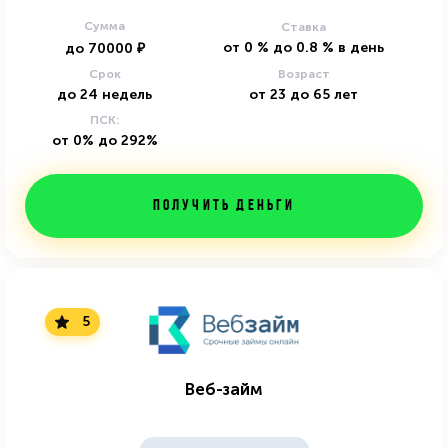
Сумма
Ставка
от
0
%
до
0.8
%
в день
до
70000
₽
Срок
Возраст
до
24
недель
от
23
до
65
лет
ПСК:
от 0% до 292%
Получить деньги
5
Веб-займ