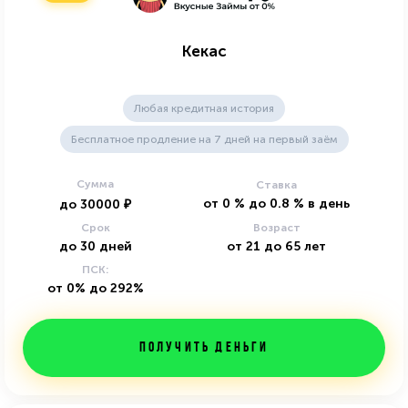
Кекас
Любая кредитная история
Бесплатное продление на 7 дней на первый заём
Сумма
Ставка
от
0
%
до
0.8
%
в день
до
30000
₽
Срок
Возраст
до
30
дней
от
21
до
65
лет
ПСК:
от 0% до 292%
Получить деньги