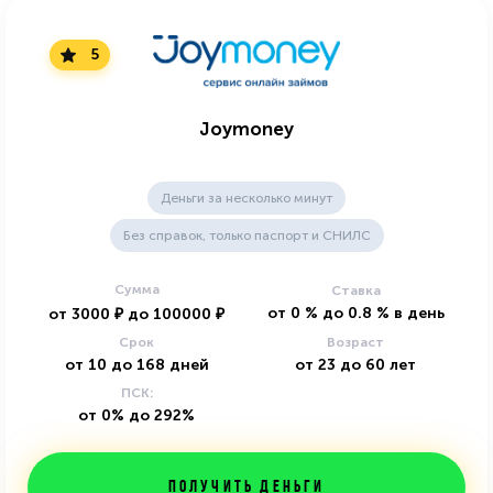
5
Joymoney
Деньги за несколько минут
Без справок, только паспорт и СНИЛС
Сумма
Ставка
от
0
%
до
0.8
%
в день
от
3000
₽
до
100000
₽
Срок
Возраст
от
10
до
168
дней
от
23
до
60
лет
ПСК:
от 0% до 292%
Получить деньги