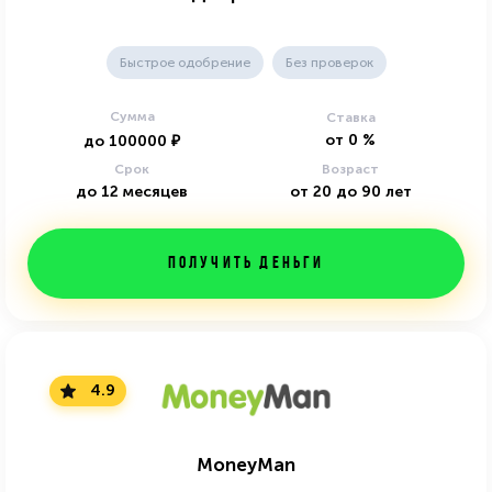
Быстрое одобрение
Без проверок
Сумма
Ставка
от
0
%
до
100000
₽
Срок
Возраст
до
12
месяцев
от
20
до
90
лет
Получить деньги
4.9
MoneyMan