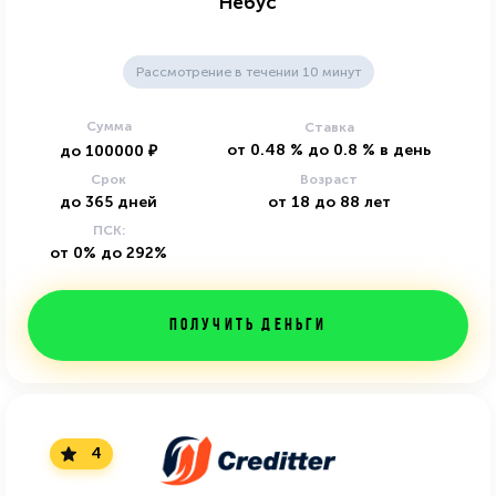
Небус
Рассмотрение в течении 10 минут
Сумма
Ставка
от
0.48
%
до
0.8
%
в день
до
100000
₽
Срок
Возраст
до
365
дней
от
18
до
88
лет
ПСК:
от 0% до 292%
Получить деньги
4