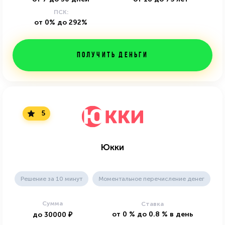
ПСК:
от 0% до 292%
Получить деньги
5
Юкки
Решение за 10 минут
Моментальное перечисление денег
Сумма
Ставка
от
0
%
до
0.8
%
в день
до
30000
₽